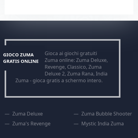
Gioca ai giochi gratuiti
GIOCO ZUMA
Zuma online: Zuma Deluxe,
GRATIS ONLINE
Revenge, Classico, Zuma
Deluxe 2, Zuma Rana, India
Zuma - gioca gratis a schermo intero.
Zuma Deluxe
Zuma Bubble Shooter
Zuma's Revenge
Mystic India Zuma