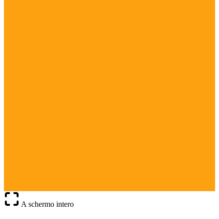
A schermo intero