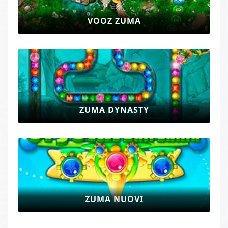
VOOZ ZUMA
ZUMA DYNASTY
ZUMA NUOVI