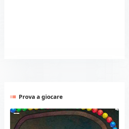
Prova a giocare
Precedenti
Prossi