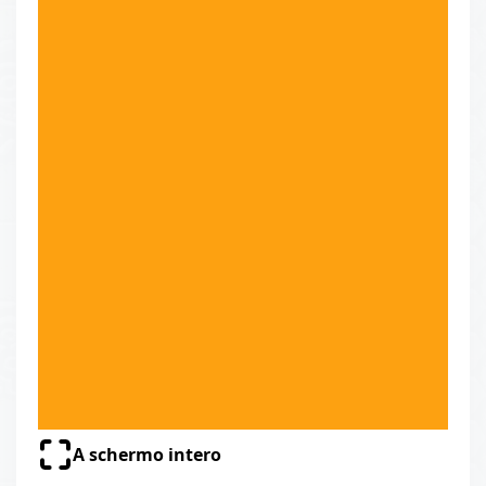
A schermo intero