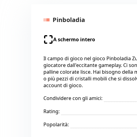
Pinboladia
A schermo intero
Il campo di gioco nel gioco Pinboladia Z
giocatore dall'eccitante gameplay. Ci son
palline colorate lisce. Hai bisogno della
o più pezzi di cristalli mobili che si d
account di gioco.
Condividere con gli amici:
Rating:
Popolarità: