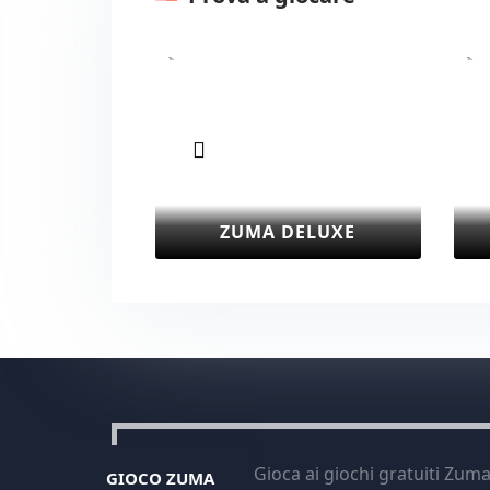
Precedenti
ZUMA DELUXE
Gioca ai giochi gratuiti Zum
GIOCO ZUMA