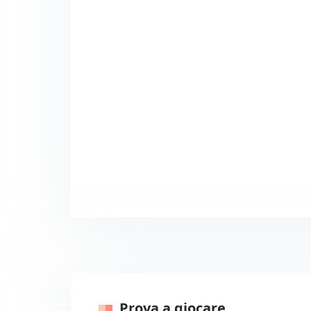
Prova a giocare