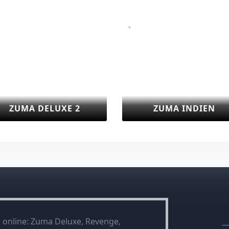
ZUMA DELUXE 2
ZUMA INDIEN
a online: Zuma Deluxe, Revenge,