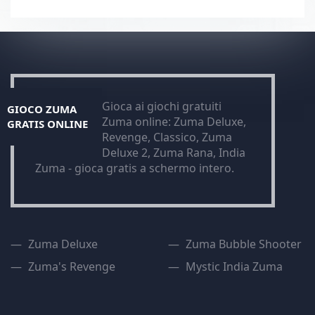
Gioca ai giochi gratuiti
GIOCO ZUMA
Zuma online: Zuma Deluxe,
GRATIS ONLINE
Revenge, Classico, Zuma
Deluxe 2, Zuma Rana, India
Zuma - gioca gratis a schermo intero.
Zuma Deluxe
Zuma Bubble Shooter
Zuma's Revenge
Mystic India Zuma