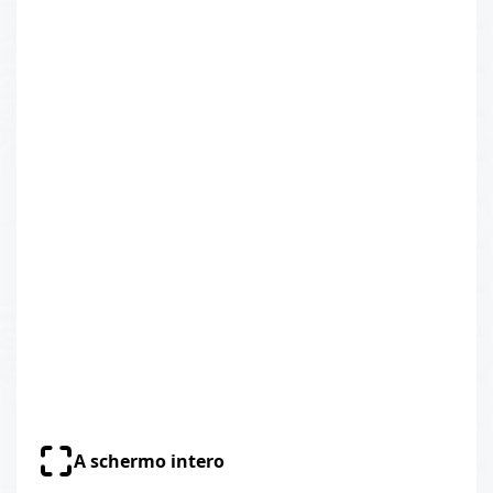
A schermo intero