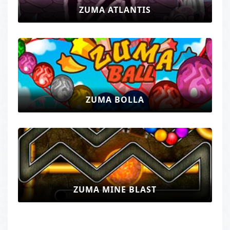
ZUMA ATLANTIS
ZUMA BOLLA
ZUMA MINE BLAST