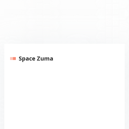
Space Zuma