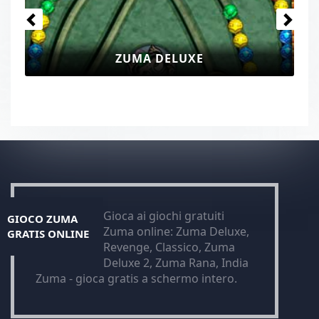
ZUMA DELUXE
Gioca ai giochi gratuiti
GIOCO ZUMA
Zuma online: Zuma Deluxe,
GRATIS ONLINE
Revenge, Classico, Zuma
Deluxe 2, Zuma Rana, India
Zuma - gioca gratis a schermo intero.